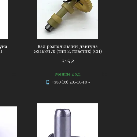
уна
Вал розподільчий двигуна
Н)
GX168/170 (тип 2, пластик) (СН)
315 ₴
Менше 2 од.
+380 (93) 205-10-10