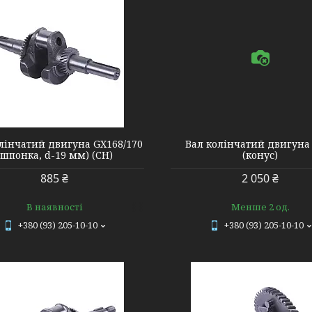
76127
601354
лінчатий двигуна GX168/170
Вал колінчатий двигуна
(шпонка, d-19 мм) (CH)
(конус)
885 ₴
2 050 ₴
В наявності
Менше 2 од.
+380 (93) 205-10-10
+380 (93) 205-10-10