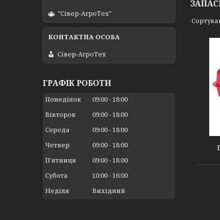
ЗАПАС
"Сівер-АгроТех"
Сівер-АгроТех
ГРАФІК РОБОТИ
Понеділок
09:00
18:00
Вівторок
09:00
18:00
601598
Середа
09:00
18:00
Четвер
09:00
18:00
Пʼятниця
09:00
18:00
Субота
10:00
16:00
Неділя
Вихідний