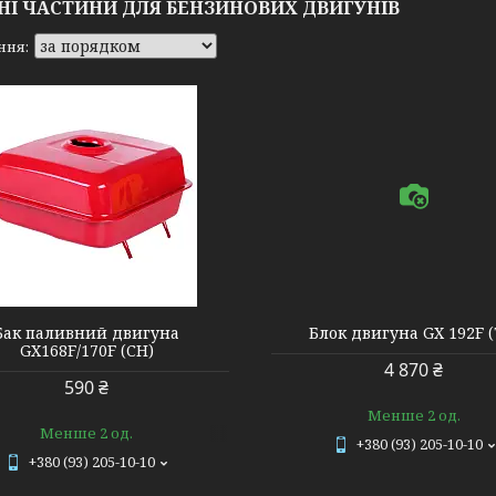
НІ ЧАСТИНИ ДЛЯ БЕНЗИНОВИХ ДВИГУНІВ
607296 18806
АБ1.3
Бак паливний двигуна
Блок двигуна GX 192F (
GX168F/170F (CH)
4 870 ₴
590 ₴
Менше 2 од.
Менше 2 од.
+380 (93) 205-10-10
+380 (93) 205-10-10