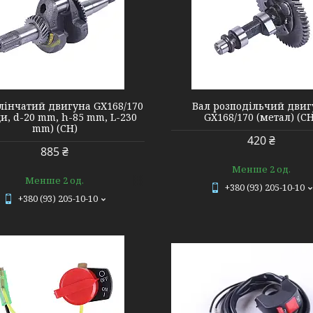
1728
лінчатий двигуна GX168/170
Вал розподільчий двиг
и, d-20 mm, h-85 mm, L-230
GX168/170 (метал) (С
mm) (СН)
420 ₴
885 ₴
Менше 2 од.
Менше 2 од.
+380 (93) 205-10-10
+380 (93) 205-10-10