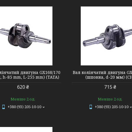
601099
3550
лінчатий двигуна GX168/170
Вал колінчатий двигуна GX
, h-85 mm, L-255 mm) (TATA)
(шпонка, d-20 мм) (С
620 ₴
715 ₴
Менше 2 од.
Менше 2 од.
+380 (93) 205-10-10
+380 (93) 205-10-10