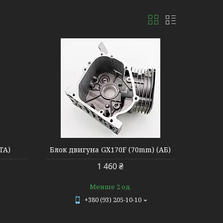
TA)
Блок двигуна GX170F (70mm) (АБ)
1 460 ₴
Менше 2 од.
+380 (93) 205-10-10