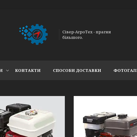
Сівер-АгроТех - прагни
більшого.
И
КОНТАКТИ
СПОСОБИ ДОСТАВКИ
ФОТОГАЛ