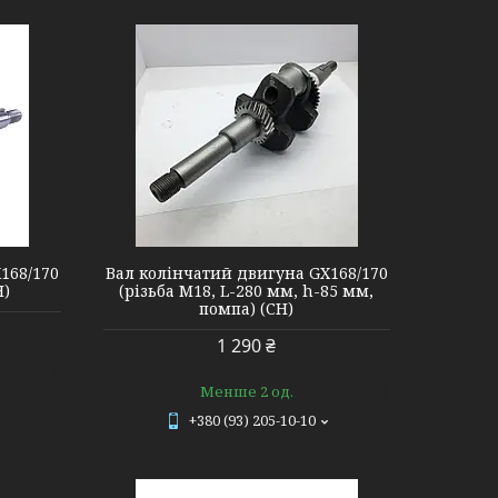
168/170
Вал колінчатий двигуна GX168/170
Н)
(різьба М18, L-280 мм, h-85 мм,
помпа) (СН)
1 290 ₴
Менше 2 од.
+380 (93) 205-10-10