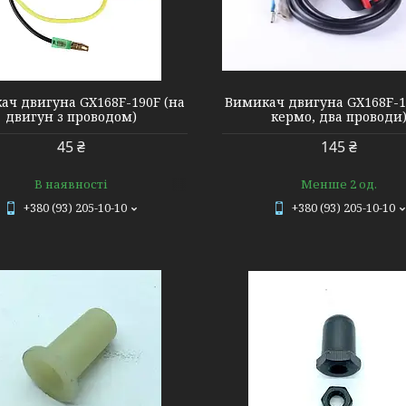
601510
206418
ач двигуна GX168F-190F (на
Вимикач двигуна GX168F-1
двигун з проводом)
кермо, два проводи
45 ₴
145 ₴
В наявності
Менше 2 од.
+380 (93) 205-10-10
+380 (93) 205-10-10