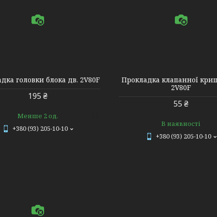
12212-A1310-0003
12212-A1310-0
дка головки блока дв. 2V80F
Прокладка клапанної криш
2V80F
195 ₴
55 ₴
Менше 2 од.
В наявності
+380 (93) 205-10-10
+380 (93) 205-10-10