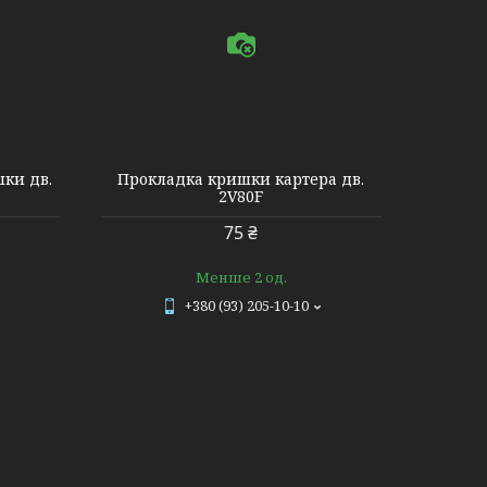
003
ки дв.
Прокладка кришки картера дв.
2V80F
75 ₴
Менше 2 од.
+380 (93) 205-10-10