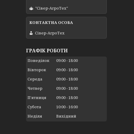
"Сівер-АгроТех"
Сівер-АгроТех
ГРАФІК РОБОТИ
Понеділок
09:00
18:00
Вівторок
09:00
18:00
Середа
09:00
18:00
Четвер
09:00
18:00
Пʼятниця
09:00
18:00
Субота
10:00
16:00
Неділя
Вихідний