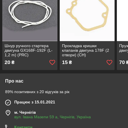
Шнур ручного стартера
Прокладка кришки
Пруж
двигуна GX168F-192F (L-
клапанів двигуна 178F (2
двиг
1,2 m) (PRC)
отвори) (СН)
20
15
70
₴
₴
Про нас
89% позитивних з 20 відгуків за рік
Працює з 15.01.2021
м. Чернігів
вул. Івана Мазепи 59 а, Чернігів, Україна
Контакти