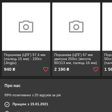
Поршнева (ЦПГ) 57,4 мм
Поршнева (ЦПГ) 67 мм
Порш
(палець 15 мм) - 150сс
двигуна 250сс (висота
50c
(Jingjiu)
80/113 мм, палець 16 мм)
(пал
(TMMP)
940
2 190
1 5
₴
₴
Про нас
89% позитивних з 20 відгуків за рік
Працює з 15.01.2021