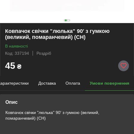
Ковпачок свічки "люлька" 90' з гумкою
(великий, помаранчевий) (СН)
В наявності
Код: 337194
Роздріб
45
₴
арактеристики
Доставка
Оплата
Умови повернення
Опис
Ковпачок свічки "люлька" 90' з гумкою (великий,
помаранчевий) (СН)