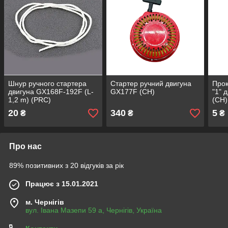
Шнур ручного стартера
Стартер ручний двигуна
Прок
двигуна GX168F-192F (L-
GX177F (CH)
"1" 
1,2 m) (PRC)
(СН)
20
340
5
₴
₴
₴
Про нас
89% позитивних з 20 відгуків за рік
Працює з 15.01.2021
м. Чернігів
вул. Івана Мазепи 59 а, Чернігів, Україна