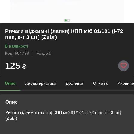
Ричаги віджимні (лапки) КПП м/б 81/101 (l-72
mm, к-т 3 шт) (Zubr)
В наявності
Код: 604798
Роздріб
125
₴
Опис
Характеристики
Доставка
Оплата
Умови п
Опис
Ричаги віджимні (лапки) КПП м/б 81/101 (l-72 mm, к-т 3 шт)
(Zubr)