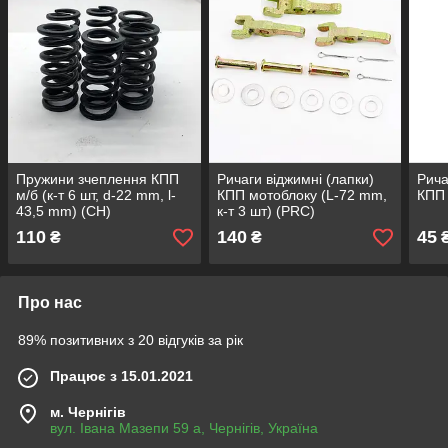
Пружини зчеплення КПП
Ричаги віджимні (лапки)
Рича
м/б (к-т 6 шт, d-22 mm, l-
КПП мотоблоку (L-72 mm,
КПП 
43,5 mm) (CH)
к-т 3 шт) (PRC)
110
140
45
₴
₴
Про нас
89% позитивних з 20 відгуків за рік
Працює з 15.01.2021
м. Чернігів
вул. Івана Мазепи 59 а, Чернігів, Україна