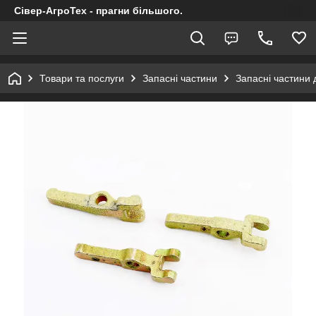
Сівер-АгроТех - прагни більшого.
Товари та послуги
Запасні частини
Запасні частини 