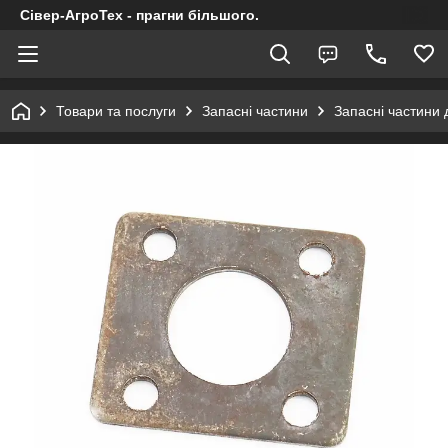
Сівер-АгроТех - прагни більшого.
Товари та послуги
Запасні частини
Запасні частини 