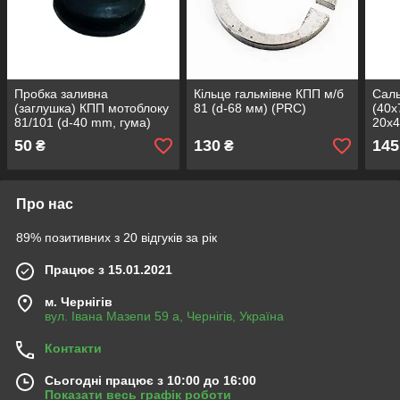
Пробка заливна
Кільце гальмівне КПП м/б
Саль
(заглушка) КПП мотоблоку
81 (d-68 мм) (PRC)
(40х
81/101 (d-40 mm, гума)
20х4
(PRC)
50
130
145
₴
₴
Про нас
89% позитивних з 20 відгуків за рік
Працює з 15.01.2021
м. Чернігів
вул. Івана Мазепи 59 а, Чернігів, Україна
Контакти
Сьогодні працює з 10:00 до 16:00
Показати весь графік роботи