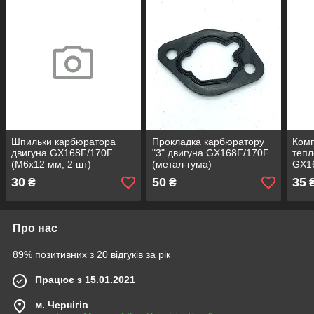
Шпильки карбюратора
Прокладка карбюратору
Комп
двигуна GX168F/170F
"3" двигуна GX168F/170F
тепл
(М6х12 мм, 2 шт)
(метал-гума)
GX1
30
50
35
₴
₴
Про нас
89% позитивних з 20 відгуків за рік
Працює з 15.01.2021
м. Чернігів