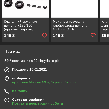
Клапанний механізм
Механізм керування
Клап
двигуна R175/180
карбюратора двигуна
двиг
(пружини, тарілки,
GX188F (CH)
тарі
клапани, сухарі,
(Zub
145
145
355
₴
₴
направляючі) (PRC)
Про нас
89% позитивних з 20 відгуків за рік
Працює з 15.01.2021
м. Чернігів
вул. Івана Мазепи 59 а, Чернігів, Україна
Контакти
Сьогодні вихідний
Показати весь графік роботи