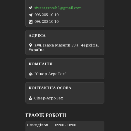
siveragroteh.l@gmail.com
098-205-10-10
098-205-10-10
вул. Івана Мазепи 59 а, Чернігів,
Україна
"Сівер-АгроТех"
Сівер-АгроТех
ГРАФІК РОБОТИ
Понеділок
09:00
18:00