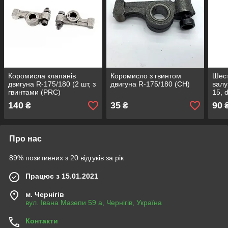
Коромисла клапанів
Коромисло з гвинтом
Шест
двигуна R-175/180 (2 шт, з
двигуна R-175/180 (CH)
валу
гвинтами (PRC)
15, 
140
35
90
₴
₴
Про нас
89% позитивних з 20 відгуків за рік
Працює з 15.01.2021
м. Чернігів
вул. Івана Мазепи 59 а, Чернігів, Україна
Контакти