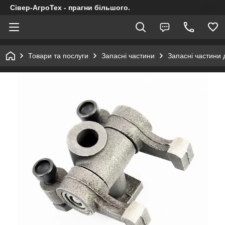
Сівер-АгроТех - прагни більшого.
Товари та послуги
Запасні частини
Запасні частини 