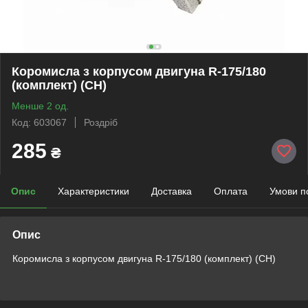
Коромисла з корпусом двигуна R-175/180
(комплект) (CH)
Менше 2 од.
Код: 603067
Роздріб
285
₴
Опис
Характеристики
Доставка
Оплата
Умови п
Опис
Коромисла з корпусом двигуна R-175/180 (комплект) (CH)