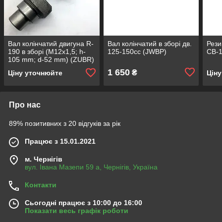
Вал колінчатий двигуна R-
Вал колiнчатий в зборі дв.
Рези
190 в зборі (М12x1,5; h-
125-150сс (JWBP)
СВ-1
105 mm; d-52 mm) (ZUBR)
1 650
₴
Ціну уточнюйте
Цін
Про нас
89% позитивних з 20 відгуків за рік
Працює з 15.01.2021
м. Чернігів
вул. Івана Мазепи 59 а, Чернігів, Україна
Контакти
Сьогодні працює з 10:00 до 16:00
Показати весь графік роботи