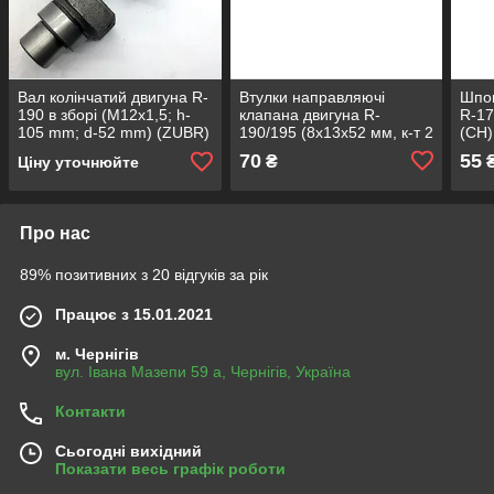
Вал колінчатий двигуна R-
Втулки направляючі
Шпон
190 в зборі (М12x1,5; h-
клапана двигуна R-
R-17
105 mm; d-52 mm) (ZUBR)
190/195 (8х13х52 мм, к-т 2
(СН)
шт)
70
55
₴
Ціну уточнюйте
Про нас
89% позитивних з 20 відгуків за рік
Працює з 15.01.2021
м. Чернігів
вул. Івана Мазепи 59 а, Чернігів, Україна
Контакти
Сьогодні вихідний
Показати весь графік роботи