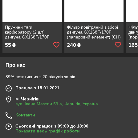
Пружини тяги
Фільтр повітряний в зборі
Філь
карбюратору (2 шт)
двигуна GX168F/170F
двиг
двигуна GX168F/170F
(паперовий елемент) (СН)
(пор
(СН)
елем
55
240
165
₴
₴
Про нас
89% позитивних з 20 відгуків за рік
Працює з 15.01.2021
м. Чернігів
вул. Івана Мазепи 59 а, Чернігів, Україна
Контакти
Сьогодні працює з 09:00 до 18:00
Показати весь графік роботи