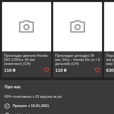
Прокладки двигуна Honda
Прокладки циліндра 39
Порш
DIO ZX50cc 40 мм
мм, 50cc - Honda Dio (к-т 5
мм р
(комплект) (СН)
деталей) (СН)
мм) 
(MS
110
110
630
₴
₴
Про нас
89% позитивних з 20 відгуків за рік
Працює з 15.01.2021