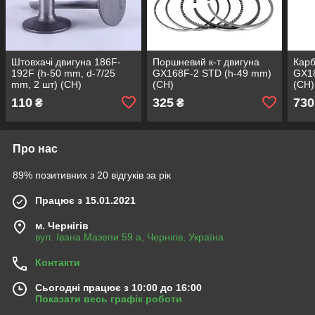
Штовхачі двигуна 186F-
Поршневий к-т двигуна
Карб
192F (h-50 mm, d-7/25
GX168F-2 STD (h-49 mm)
GX18
mm, 2 шт) (CH)
(СН)
(СН)
110
325
730
₴
₴
Про нас
89% позитивних з 20 відгуків за рік
Працює з 15.01.2021
м. Чернігів
вул. Івана Мазепи 59 а, Чернігів, Україна
Контакти
Сьогодні працює з 10:00 до 16:00
Показати весь графік роботи