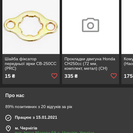
Шайба фіксатор
Прокладки двигуна Honda
Кому
передньої зірки CB-250CC
CH250cc (72 мм,
(Hao
(PRC)
комплект, метал) (СН)
15
335
175
₴
₴
Про нас
89% позитивних з 20 відгуків за рік
Працює з 15.01.2021
м. Чернігів
вул. Івана Мазепи 59 а, Чернігів, Україна