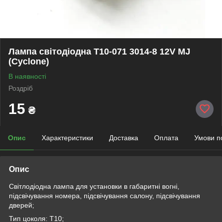
Лампа світодіодна Т10-071 3014-8 12V MJ
(Cyclone)
В наявності
Роздріб
15
₴
Опис
Характеристики
Доставка
Оплата
Умови п
Опис
Світлодіодна лампа для установки в габаритні вогні,
підсвічування номера, підсвічування салону, підсвічування
дверей;
Тип цоколя: Т10;