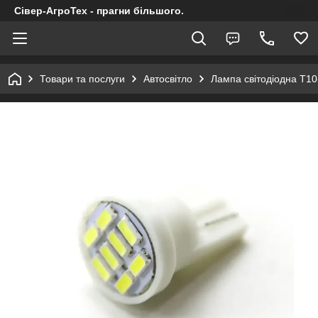
Сівер-АгроТех - прагни більшого.
Товари та послуги
Автосвітло
Лампа світодіодна Т10