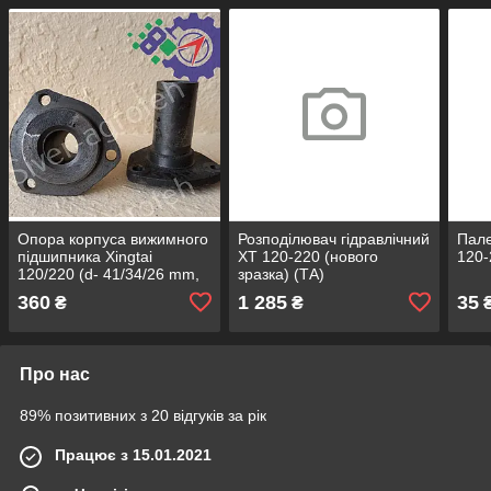
Опора корпуса вижимного
Розподілювач гідравлічний
Пале
підшипника Xingtai
ХТ 120-220 (нового
120-
120/220 (d- 41/34/26 mm,
зразка) (ТА)
h- 85 mm)
360
1 285
35
₴
₴
Про нас
89% позитивних з 20 відгуків за рік
Працює з 15.01.2021