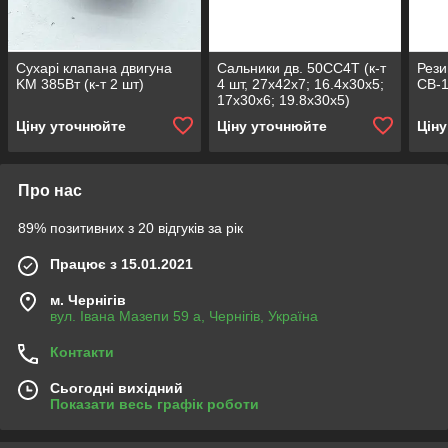
Сухарі клапана двигуна
Сальники дв. 50СС4Т (к-т
Рези
KM 385Bт (к-т 2 шт)
4 шт, 27х42х7; 16.4х30х5;
СВ-1
17х30х6; 19.8х30х5)
Ціну уточнюйте
Ціну уточнюйте
Цін
Про нас
89% позитивних з 20 відгуків за рік
Працює з 15.01.2021
м. Чернігів
вул. Івана Мазепи 59 а, Чернігів, Україна
Контакти
Сьогодні вихідний
Показати весь графік роботи