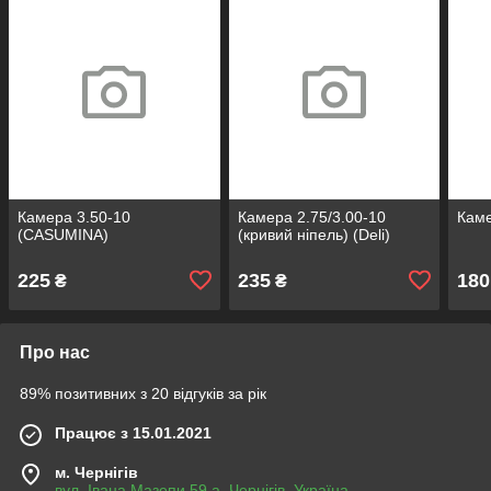
Камера 3.50-10
Камера 2.75/3.00-10
Каме
(CASUMINA)
(кривий ніпель) (Deli)
225
235
180
₴
₴
Про нас
89% позитивних з 20 відгуків за рік
Працює з 15.01.2021
м. Чернігів
вул. Івана Мазепи 59 а, Чернігів, Україна