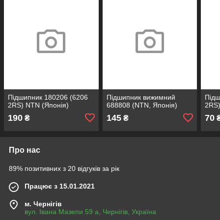
Підшипник 180206 (6206
Підшипник вижимний
Підш
2RS) NTN (Японія)
688808 (NTN, Японія)
2RS)
190
145
70
₴
₴
Про нас
89% позитивних з 20 відгуків за рік
Працює з 15.01.2021
м. Чернігів
вул. Івана Мазепи 59 а, Чернігів, Україна