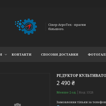
Сівер-АгроТех - прагни
більшого.
И
КОНТАКТИ
СПОСОБИ ДОСТАВКИ
ФОТОГАЛ
РЕДУКТОР КУЛЬТИВАТОР
2 490 ₴
Менше 2 од.
Код:
5328
Замовлення тільки за телефо