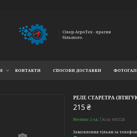
Сівер-АгроТех - прагни
більшого.
И
КОНТАКТИ
СПОСОБИ ДОСТАВКИ
ФОТОГАЛ
РЕЛЕ СТАРЕТРА (ВТЯГУЮ
215 ₴
Менше 2 од.
Код:
601328
Замовлення тільки за телефо