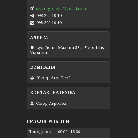
siveragroteh.l@gmail.com
098-205-10-10
098-205-10-10
вул. Івана Мазепи 59 а, Чернігів,
Україна
"Сівер-АгроТех"
Сівер-АгроТех
ГРАФІК РОБОТИ
Понеділок
09:00
18:00