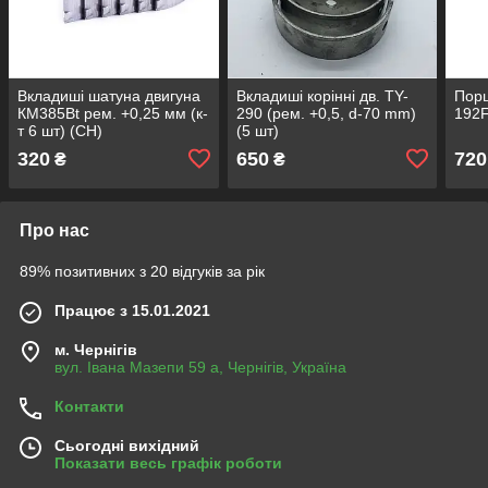
Вкладиші шатуна двигуна
Вкладиші корінні дв. TY-
Порш
КМ385Вt рем. +0,25 мм (к-
290 (рем. +0,5, d-70 mm)
192F
т 6 шт) (СН)
(5 шт)
320
650
720
₴
₴
Про нас
89% позитивних з 20 відгуків за рік
Працює з 15.01.2021
м. Чернігів
вул. Івана Мазепи 59 а, Чернігів, Україна
Контакти
Сьогодні вихідний
Показати весь графік роботи