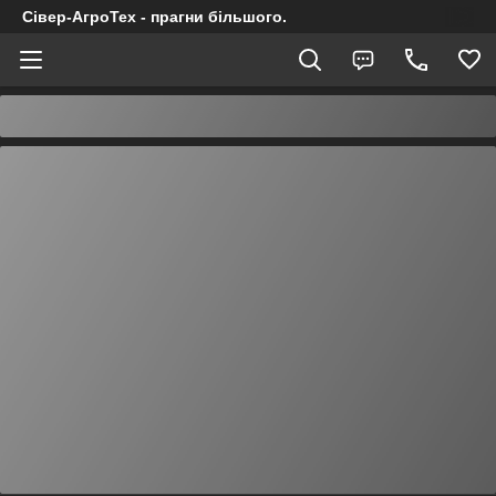
Сівер-АгроТех - прагни більшого.