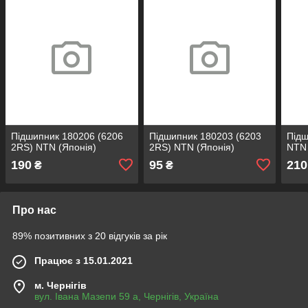
Підшипник 180206 (6206
Підшипник 180203 (6203
Підш
2RS) NTN (Японія)
2RS) NTN (Японія)
NTN 
190
95
210
₴
₴
Про нас
89% позитивних з 20 відгуків за рік
Працює з 15.01.2021
м. Чернігів
вул. Івана Мазепи 59 а, Чернігів, Україна