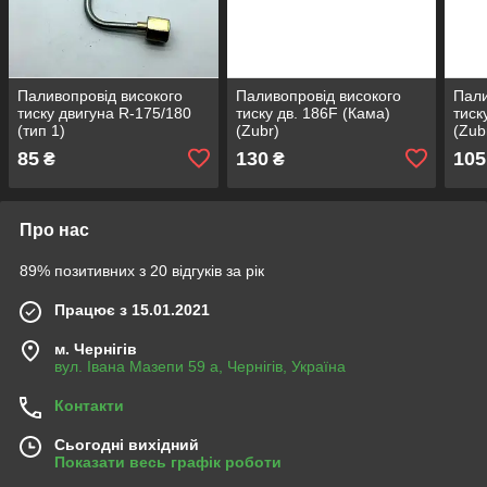
Паливопровід високого
Паливопровід високого
Пали
тиску двигуна R-175/180
тиску дв. 186F (Кама)
тиск
(тип 1)
(Zubr)
(Zub
85
130
105
₴
₴
Про нас
89% позитивних з 20 відгуків за рік
Працює з 15.01.2021
м. Чернігів
вул. Івана Мазепи 59 а, Чернігів, Україна
Контакти
Сьогодні вихідний
Показати весь графік роботи