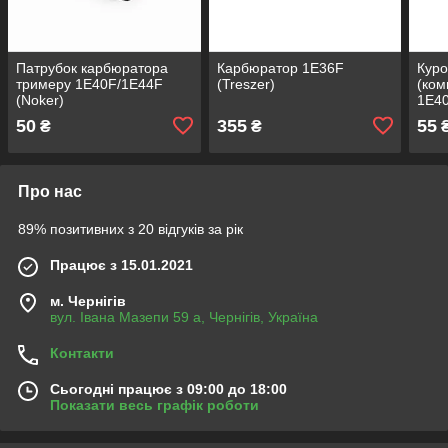
Патрубок карбюратора
Карбюратор 1Е36F
Куро
тримеру 1Е40F/1E44F
(Treszer)
(ком
(Noker)
1Е40
(Kam
50
355
55
₴
₴
Про нас
89% позитивних з 20 відгуків за рік
Працює з 15.01.2021
м. Чернігів
вул. Івана Мазепи 59 а, Чернігів, Україна
Контакти
Сьогодні працює з 09:00 до 18:00
Показати весь графік роботи