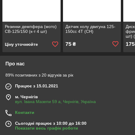
Резинки демпфера (мото)
Датчик холу двигуна 125-
Диск
СВ-125/150 (к-т 4 шт)
150сс 4Т (СН)
фрик
шт) (
75
175
₴
Ціну уточнюйте
Про нас
89% позитивних з 20 відгуків за рік
Працює з 15.01.2021
м. Чернігів
вул. Івана Мазепи 59 а, Чернігів, Україна
Контакти
Сьогодні працює з 10:00 до 16:00
Показати весь графік роботи