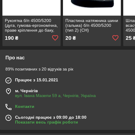
Рукоятка б/п 4500/5200
Пластина натяжника шини
Шла
(дуга, гумова-ергономічна,
(гальма) б/п 4500/5200
всас
праве кріплення до баку,
(тип 2) (СН)
4500
вигнуто назовні) (СН)
190
20
25
₴
₴
Про нас
89% позитивних з 20 відгуків за рік
Працює з 15.01.2021
м. Чернігів
вул. Івана Мазепи 59 а, Чернігів, Україна
Контакти
Сьогодні працює з 09:00 до 18:00
Показати весь графік роботи