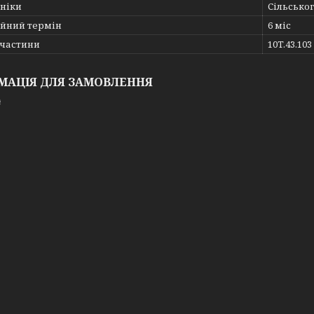
хніки
Сільсько
ійний термін
6 міс
пчастини
10T.43.103
МАЦІЯ ДЛЯ ЗАМОВЛЕННЯ
₴