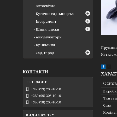
Автосвітло
Куточок садівництва
Інструмент
Шини, диски
Аккумулятори
Кріплення
Пружина 
Сад, город
Каталожн
КОНТАКТИ
ХАРАК
Основ
+380 (93) 205-10-10
Виробн
+380 (99) 205-10-10
Тип за
+380 (98) 205-10-10
Стан
Країна