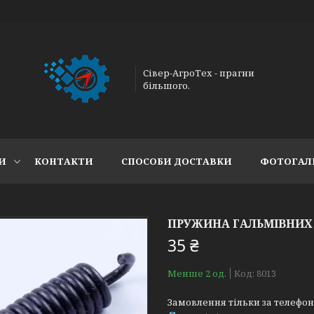
Сівер-АгроТех - прагни
більшого.
И
КОНТАКТИ
СПОСОБИ ДОСТАВКИ
ФОТОГАЛ
ПРУЖИНА ГАЛЬМІВНИХ 
35 ₴
Менше 2 од.
Код:
8013
Замовлення тільки за телефо