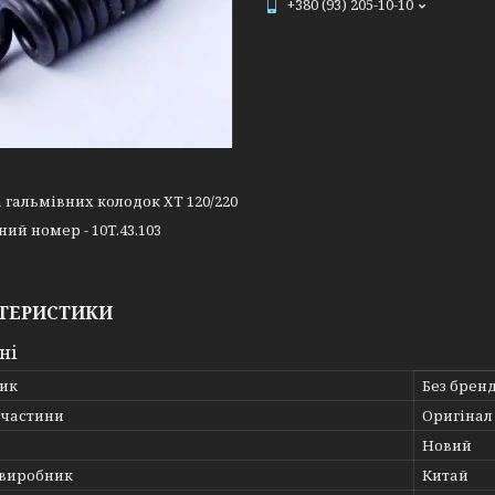
+380 (93) 205-10-10
гальмівних колодок ХТ 120/220
ий номер - 10T.43.103
ТЕРИСТИКИ
ні
ик
Без брен
пчастини
Оригінал
Новий
 виробник
Китай