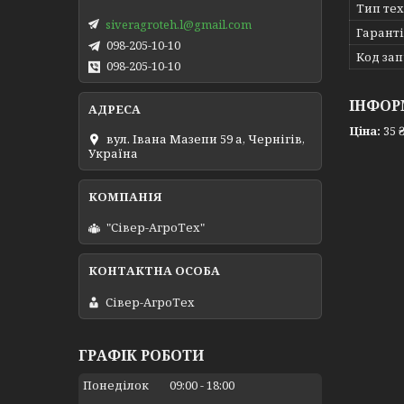
Тип те
siveragroteh.l@gmail.com
Гарант
098-205-10-10
Код за
098-205-10-10
ІНФОР
Ціна:
35 
вул. Івана Мазепи 59 а, Чернігів,
Україна
"Сівер-АгроТех"
Сівер-АгроТех
ГРАФІК РОБОТИ
Понеділок
09:00
18:00