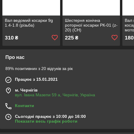
Вал ведомий косарки 9g
Шестерня конічна
Вал 
1.4-1.8 (різьба)
роторної косарки РК-01 (z-
кос
20) (СН)
мото
310
225
180
₴
₴
Про нас
89% позитивних з 20 відгуків за рік
Працює з 15.01.2021
м. Чернігів
вул. Івана Мазепи 59 а, Чернігів, Україна
Контакти
Сьогодні працює з 10:00 до 16:00
Показати весь графік роботи