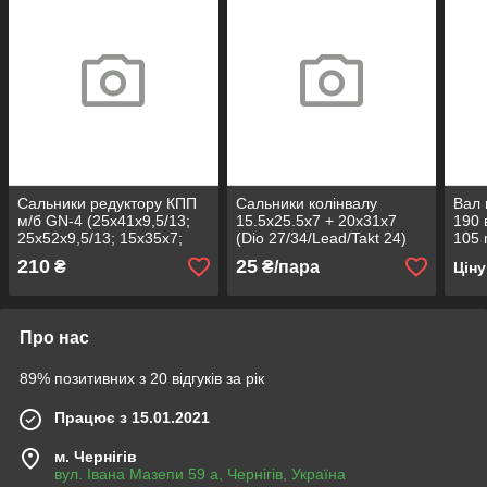
Сальники редуктору КПП
Сальники колінвалу
Вал 
м/б GN-4 (25x41x9,5/13;
15.5x25.5x7 + 20x31x7
190 
25x52x9,5/13; 15x35x7;
(Dio 27/34/Lead/Takt 24)
105 
12x22x5, 40х2,6) (ТА)
210
25
₴
₴/пара
Цін
Про нас
89% позитивних з 20 відгуків за рік
Працює з 15.01.2021
м. Чернігів
вул. Івана Мазепи 59 а, Чернігів, Україна