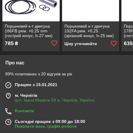
Поршневий к-т двигуна
Поршневий к-т двигуна
Порш
186FB рем. +0,25 mm
192FA рем. +0,25
178F
(гострий конус, h-27 мм)
(зрізаний конус, h-25 мм)
(гос
(CH)
(СН)
(PR
785
635
₴
Ціну уточнюйте
Про нас
89% позитивних з 20 відгуків за рік
Працює з 15.01.2021
м. Чернігів
вул. Івана Мазепи 59 а, Чернігів, Україна
Контакти
Сьогодні працює з 09:00 до 18:00
Показати весь графік роботи