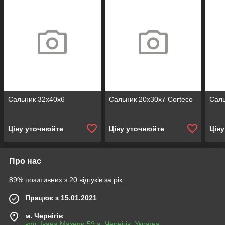
Сальник 32х40х6
Сальник 20х30х7 Corteco
Саль
Ціну уточнюйте
Ціну уточнюйте
Цін
Про нас
89% позитивних з 20 відгуків за рік
Працює з 15.01.2021
м. Чернігів
вул. Івана Мазепи 59 а, Чернігів, Україна