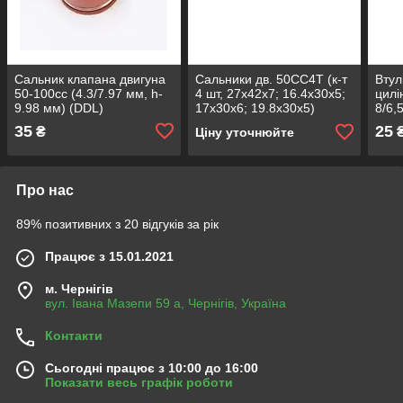
Сальник клапана двигуна
Сальники дв. 50СС4Т (к-т
Втул
50-100сс (4.3/7.97 мм, h-
4 шт, 27х42х7; 16.4х30х5;
цилі
9.98 мм) (DDL)
17х30х6; 19.8х30х5)
8/6,
35
25
₴
Ціну уточнюйте
Про нас
89% позитивних з 20 відгуків за рік
Працює з 15.01.2021
м. Чернігів
вул. Івана Мазепи 59 а, Чернігів, Україна
Контакти
Сьогодні працює з 10:00 до 16:00
Показати весь графік роботи