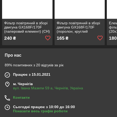
Фільтр повітряний в зборі
Фільтр повітряний в зборі
Елем
двигуна GX168F/170F
двигуна GX168F/170F
філь
(паперовий елемент) (СН)
(поролон, круглий
(20x
елемент) (CH)
240
165
180
₴
₴
Про нас
89% позитивних з 20 відгуків за рік
Працює з 15.01.2021
м. Чернігів
вул. Івана Мазепи 59 а, Чернігів, Україна
Контакти
Сьогодні працює з 10:00 до 16:00
Показати весь графік роботи