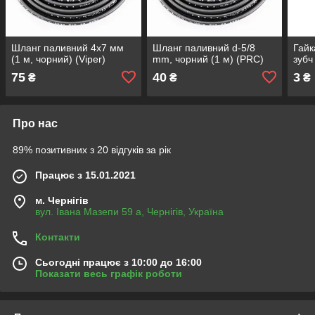
Шланг паливний 4х7 мм
Шланг паливний d-5/8
Гайк
(1 м, чорний) (Viper)
mm, чорний (1 м) (PRC)
зубч
75
40
3
₴
₴
₴
Про нас
89% позитивних з 20 відгуків за рік
Працює з 15.01.2021
м. Чернігів
вул. Івана Мазепи 59 а, Чернігів, Україна
Контакти
Сьогодні працює з 10:00 до 16:00
Показати весь графік роботи