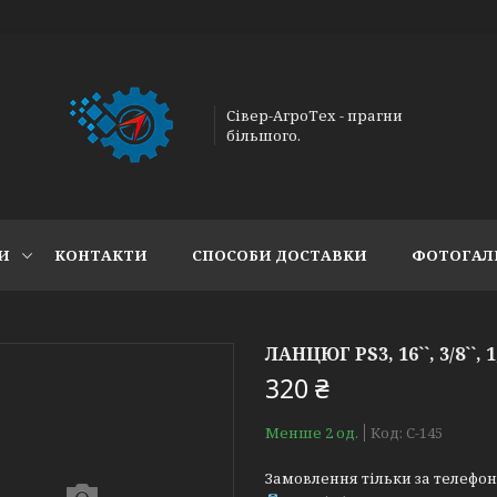
Сівер-АгроТех - прагни
більшого.
И
КОНТАКТИ
СПОСОБИ ДОСТАВКИ
ФОТОГАЛ
ЛАНЦЮГ PS3, 16``, 3/8``, 
320 ₴
Менше 2 од.
Код:
С-145
Замовлення тільки за телефо