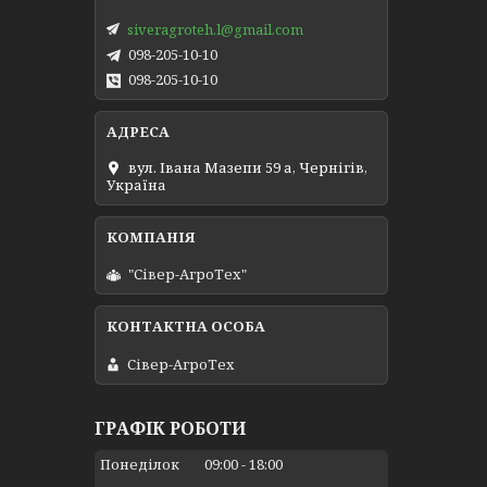
siveragroteh.l@gmail.com
098-205-10-10
098-205-10-10
вул. Івана Мазепи 59 а, Чернігів,
Україна
"Сівер-АгроТех"
Сівер-АгроТех
ГРАФІК РОБОТИ
Понеділок
09:00
18:00