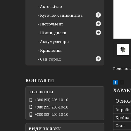
Автосвітло
Куточок садівництва
Інструмент
Шини, диски
Аккумулятори
Кріплення
Сад, город
Реле пов
КОНТАКТИ
ХАРАК
+380 (93) 205-10-10
Основ
+380 (99) 205-10-10
Виробн
+380 (98) 205-10-10
Країна
Стан