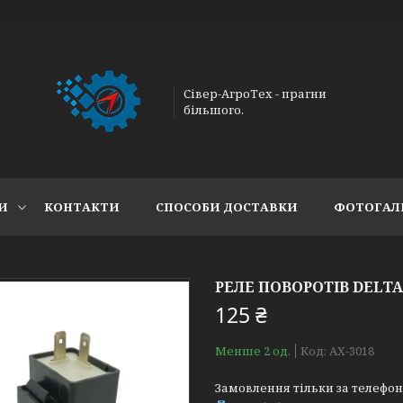
Сівер-АгроТех - прагни
більшого.
И
КОНТАКТИ
СПОСОБИ ДОСТАВКИ
ФОТОГАЛ
РЕЛЕ ПОВОРОТІВ DELTA
125 ₴
Менше 2 од.
Код:
АХ-3018
Замовлення тільки за телефо