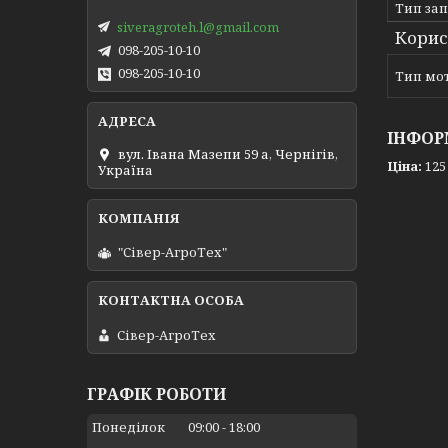
Тип за
siveragroteh.l@gmail.com
Корис
098-205-10-10
098-205-10-10
Тип мо
ІНФОР
вул. Івана Мазепи 59 а, Чернігів,
Ціна:
125
Україна
"Сівер-АгроТех"
Сівер-АгроТех
ГРАФІК РОБОТИ
Понеділок
09:00
18:00