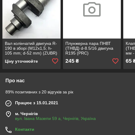
Вал колінчатий двигуна R-
Плунжерна пара ПНВТ
Клап
190 в зборі (М12x1,5; h-
(ТНВД) d-8.5/16 двигуна
(ТНВ
105 mm; d-52 mm) (ZUBR)
R195 (PRC)
мм -
245
65
₴
Ціну уточнюйте
Про нас
89% позитивних з 20 відгуків за рік
Працює з 15.01.2021
м. Чернігів
вул. Івана Мазепи 59 а, Чернігів, Україна
Контакти