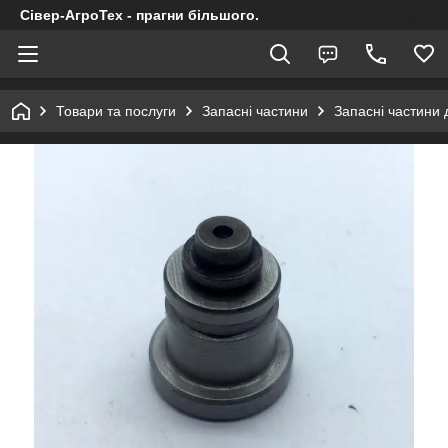
Сівер-АгроТех - прагни більшого.
Товари та послуги
Запасні частини
Запасні частини 