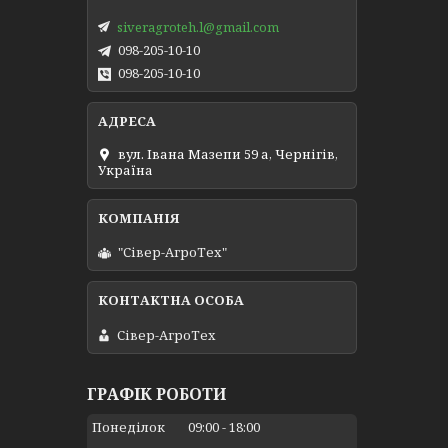
siveragroteh.l@gmail.com
098-205-10-10
098-205-10-10
вул. Івана Мазепи 59 а, Чернігів,
Україна
"Сівер-АгроТех"
Сівер-АгроТех
ГРАФІК РОБОТИ
Понеділок
09:00
18:00