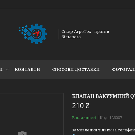
Сівер-АгроТех - прагни
більшого.
И
КОНТАКТИ
СПОСОБИ ДОСТАВКИ
ФОТОГАЛ
КЛАПАН ВАКУУМНИЙ QT
210 ₴
В наявності
Код:
126007
Замовлення тільки за телефо