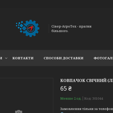
Сівер-АгроТех - прагни
більшого.
И
КОНТАКТИ
СПОСОБИ ДОСТАВКИ
ФОТОГАЛ
КОВПАЧОК СВІЧНИЙ (ЛЮ
65 ₴
Менше 2 од.
Код:
301044
Замовлення тільки за телефо