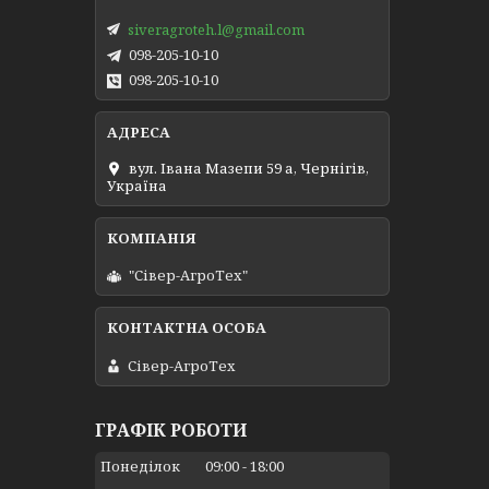
siveragroteh.l@gmail.com
098-205-10-10
098-205-10-10
вул. Івана Мазепи 59 а, Чернігів,
Україна
"Сівер-АгроТех"
Сівер-АгроТех
ГРАФІК РОБОТИ
Понеділок
09:00
18:00