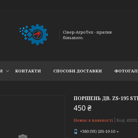
Сівер-АгроТех - прагни
більшого.
И
КОНТАКТИ
СПОСОБИ ДОСТАВКИ
ФОТОГАЛ
ПОРШЕНЬ ДВ. ZS-195 ST
450 ₴
Немає в наявності
Код:
49292
+380 (93) 205-10-10