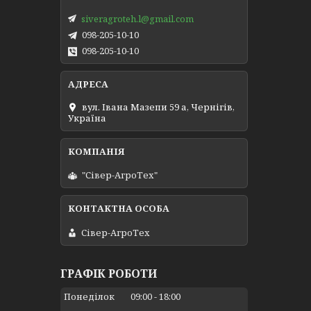
siveragroteh.l@gmail.com
098-205-10-10
098-205-10-10
вул. Івана Мазепи 59 а, Чернігів,
Україна
"Сівер-АгроТех"
Сівер-АгроТех
ГРАФІК РОБОТИ
Понеділок
09:00
18:00