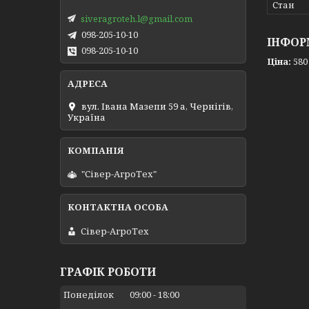
Стан
siveragroteh.l@gmail.com
098-205-10-10
ІНФОР
098-205-10-10
Ціна:
580
вул. Івана Мазепи 59 а, Чернігів,
Україна
"Сівер-АгроТех"
Сівер-АгроТех
ГРАФІК РОБОТИ
Понеділок
09:00
18:00