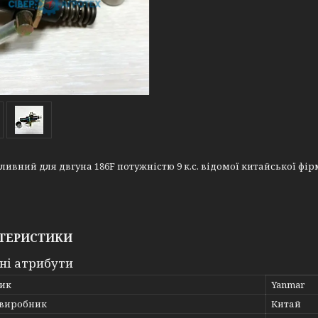
ливний для двгуна 186F потужністю 9 к.с. відомої китайської фір
ТЕРИСТИКИ
ні атрибути
ик
Yanmar
 виробник
Китай