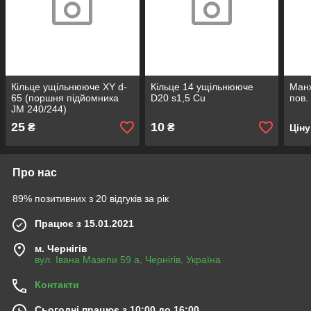
Кільце ущільнююче XY d-
Кільце 14 ущільнююче
Ман
65 (поршня підйомника
D20 s1,5 Cu
пов.
JM 240/244)
25
10
₴
₴
Цін
Про нас
89% позитивних з 20 відгуків за рік
Працює з 15.01.2021
м. Чернігів
вул. Івана Мазепи 59 а, Чернігів, Україна
Контакти
Сьогодні працює з 10:00 до 16:00