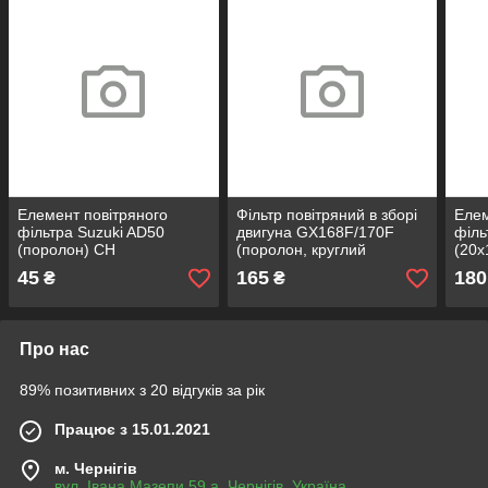
Елемент повітряного
Фільтр повітряний в зборі
Елем
фільтра Suzuki AD50
двигуна GX168F/170F
філь
(поролон) CH
(поролон, круглий
(20x
елемент) (CH)
45
165
180
₴
₴
Про нас
89% позитивних з 20 відгуків за рік
Працює з 15.01.2021
м. Чернігів
вул. Івана Мазепи 59 а, Чернігів, Україна