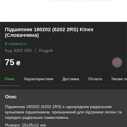
Підшипник 180202 (6202 2RS) Kinex
(Словаччина)
В наявності
Код: 6202 2RS
Роздріб
75
₴
Опис
Характеристики
Доставка
Оплата
Умови п
Опис
Підшипник 180202 (6202 2RS) є однорядним радіальним
кульковим підшипником, призначений для підтримки легких та
середніх радіальних навантажень.
Розміри: 15х35х11 мм